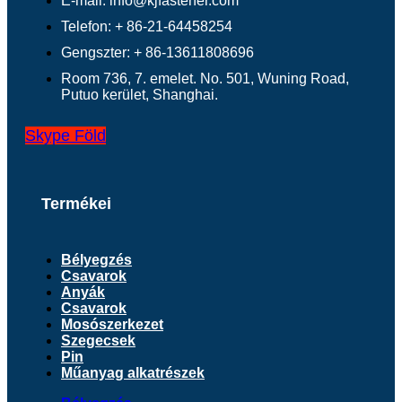
E-mail: info@kjfastener.com
Telefon: + 86-21-64458254
Gengszter: + 86-13611808696
Room 736, 7. emelet. No. 501, Wuning Road,
Putuo kerület, Shanghai.
Skype
Föld
Termékei
Bélyegzés
Csavarok
Anyák
Csavarok
Mosószerkezet
Szegecsek
Pin
Műanyag alkatrészek