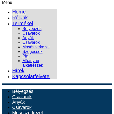
Menü
Home
Rólunk
Termékei
Bélyegzés
Csavarok
Anyák
Csavarok
Mosószerkezet
Szegecsek
Pin
Műanyag
alkatrészek
Hírek
Kapcsolatfelvétel
Bélyegzés
Csavarok
Anyák
Csavarok
Mosószerkezet