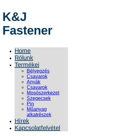
K&J
Fastener
Home
Rólunk
Termékei
Bélyegzés
Csavarok
Anyák
Csavarok
Mosószerkezet
Szegecsek
Pin
Műanyag
alkatrészek
Hírek
Kapcsolatfelvétel