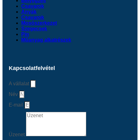
Bélyegzés
Csavarok
Anyák
Csavarok
Mosószerkezet
Szegecsek
Pin
Műanyag alkatrészek
Kapcsolatfelvétel
A vállalat
Név
E-mail
Üzenet