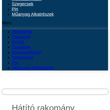
Szegecsek
Pin
Műanyag Alkatrészek
Menü
Bélyegzés
Csavarok
Anyák
Csavarok
Mosószerkezet
Szegecsek
Pin
Műanyag Alkatrészek
Hátító rakomány