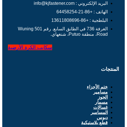
البريد الإلكتروني : info@kjfastener.com
الهاتف : +86-21-64458254
البلطجية : +86-13611808696
الغرفة 736 في الطابق السابع. رقم 501 Wuning
Road، منطقة Putuo، شنغهاي.
سكايب
الكرة الأرضية
المنتجات
ختم الأجزاء
مسامير
الجوز
مسمار
غسالات
المسامير
دبوس
قطع بلاستيكية