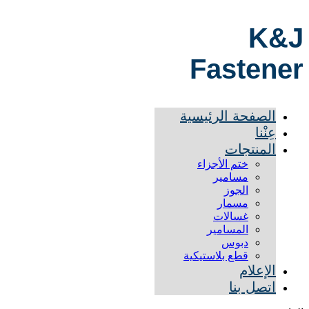
K&J
Fastener
الصفحة الرئيسية
عِنْنا
المنتجات
ختم الأجزاء
مسامير
الجوز
مسمار
غسالات
المسامير
دبوس
قطع بلاستيكية
الإعلام
اتصل بنا