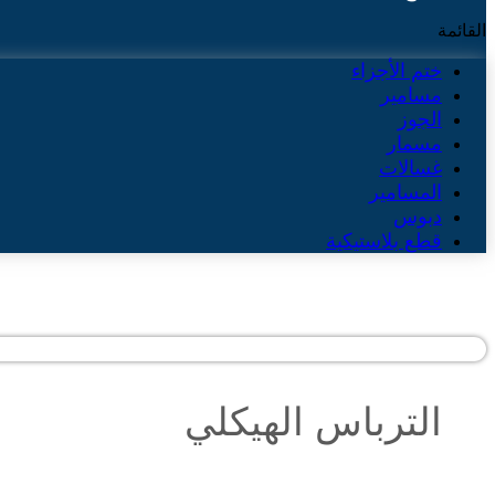
القائمة
ختم الأجزاء
مسامير
الجوز
مسمار
غسالات
المسامير
دبوس
قطع بلاستيكية
الترباس الهيكلي