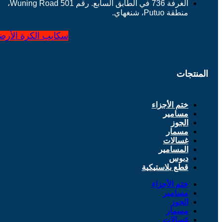
الغرفة 736 في الطابق السابع. رقم 501 Wuning Road،
منطقة Putuo، شنغهاي.
سكايب
الكرة الأرض
المنتجات
ختم الأجزاء
مسامير
الجوز
مسمار
غسالات
المسامير
دبوس
قطع بلاستيكية
ختم الأجزاء
مسامير
الجوز
مسمار
غسالات