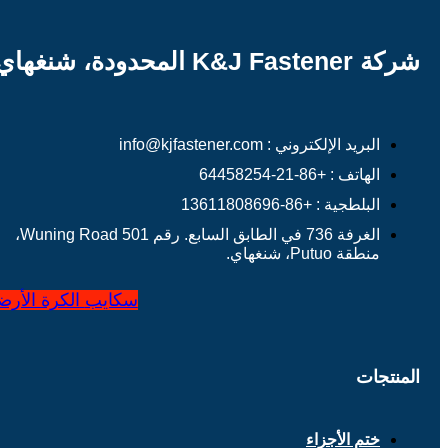
شركة K&J Fastener المحدودة، شنغهاي
البريد الإلكتروني : info@kjfastener.com
الهاتف : +86-21-64458254
البلطجية : +86-13611808696
الغرفة 736 في الطابق السابع. رقم 501 Wuning Road،
منطقة Putuo، شنغهاي.
سكايب
الكرة الأرض
المنتجات
ختم الأجزاء