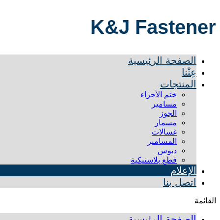
K&J Fastener
الصفحة الرئيسية
عِنْنا
المنتجات
ختم الأجزاء
مسامير
الجوز
مسمار
غسالات
المسامير
دبوس
قطع بلاستيكية
الإعلام
اتصل بنا
القائمة
الصفحة الرئيسية