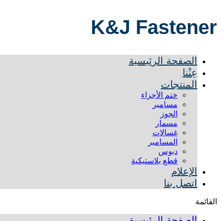
K&J Fastener
الصفحة الرئيسية
عِنْنا
المنتجات
ختم الأجزاء
مسامير
الجوز
مسمار
غسالات
المسامير
دبوس
قطع بلاستيكية
الإعلام
اتصل بنا
القائمة
الصفحة الرئيسية