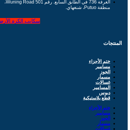
الغرفة 736 في الطابق السابع. رقم 501 Wuning Road،
منطقة Putuo، شنغهاي.
سكايب
الكرة الأرض
المنتجات
ختم الأجزاء
مسامير
الجوز
مسمار
غسالات
المسامير
دبوس
قطع بلاستيكية
ختم الأجزاء
مسامير
الجوز
مسمار
غسالات