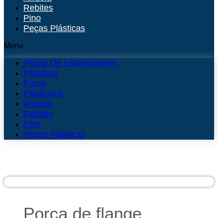
Rebites
Pino
Peças Plásticas
Menu
Peças De Estampagem
Parafuso
Porca
Parafusos
Arruela
Rebites
Pino
Peças Plásticas
Porca de flange