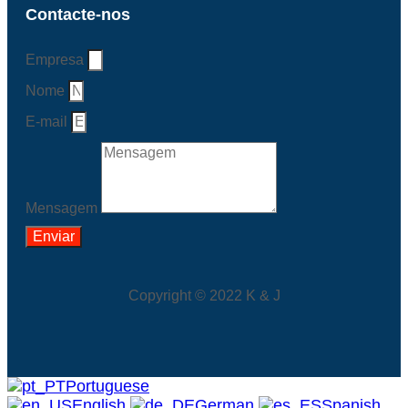
Contacte-nos
Empresa
Nome
E-mail
Mensagem
Enviar
Copyright © 2022 K & J
Portuguese
English
German
Spanish