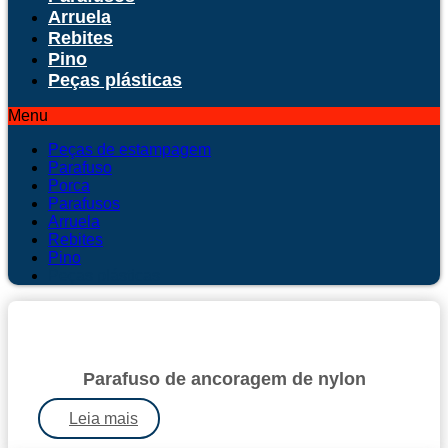
Arruela
Rebites
Pino
Peças plásticas
Menu
Peças de estampagem
Parafuso
Porca
Parafusos
Arruela
Rebites
Pino
Peças plásticas
Parafuso de ancoragem de nylon
Leia mais