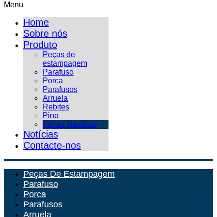
Menu
Home
Sobre nós
Produto
Peças de
estampagem
Parafuso
Porca
Parafusos
Arruela
Rebites
Pino
Peças plásticas
Notícias
Contacte-nos
Peças De Estampagem
Parafuso
Porca
Parafusos
Arruela