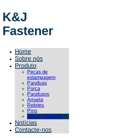
K&J
Fastener
Home
Sobre nós
Produto
Peças de
estampagem
Parafuso
Porca
Parafusos
Arruela
Rebites
Pino
Peças plásticas
Notícias
Contacte-nos