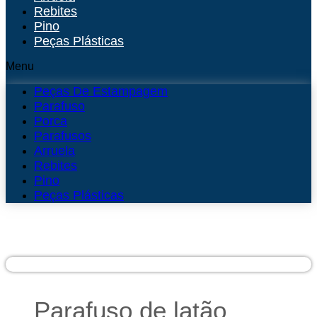
Rebites
Pino
Peças Plásticas
Menu
Peças De Estampagem
Parafuso
Porca
Parafusos
Arruela
Rebites
Pino
Peças Plásticas
Parafuso de latão