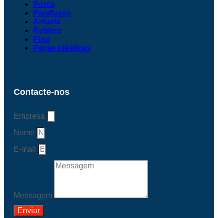
Porca
Parafusos
Arruela
Rebites
Pino
Peças plásticas
Contacte-nos
Empresa
Nome
E-mail
Mensagem
Enviar