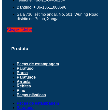
Telefone: +86-21-64458254
Bandido: + 86-13611808696
Sala 736, sétimo andar. No. 501, Wuning Road,
distrito de Putuo, Xangai.
Skype
Globo
Produto
Peças de estampagem
Parafuso
Porca
Parafusos
Arruela
Rebites
Pino
Peças plásticas
Peças de estampagem
Parafuso