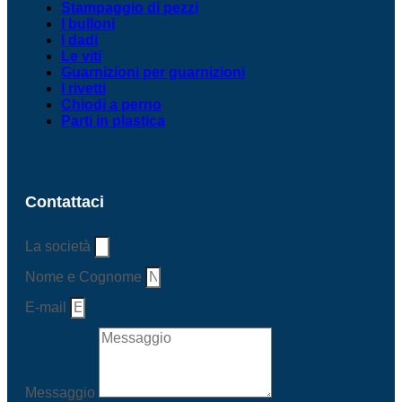
Stampaggio di pezzi
I bulloni
I dadi
Le viti
Guarnizioni per guarnizioni
I rivetti
Chiodi a perno
Parti in plastica
Contattaci
La società
Nome e Cognome
E-mail
Messaggio