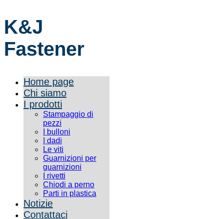
K&J
Fastener
Home page
Chi siamo
I prodotti
Stampaggio di
pezzi
I bulloni
I dadi
Le viti
Guarnizioni per
guarnizioni
I rivetti
Chiodi a perno
Parti in plastica
Notizie
Contattaci