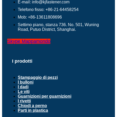
E-mail: info@kjfastener.com
Telefono fisso: +86-21-64458254
Mob: +86-13611808696
Settimo piano, stanza 736. No. 501, Wuning
Road, Putuo District, Shanghai.
Skype
Mappamondo
I prodotti
Stampaggio di pezzi
I bulloni
I dadi
Le viti
Guarnizioni per guarnizioni
I rivetti
Chiodi a perno
Parti in plastica