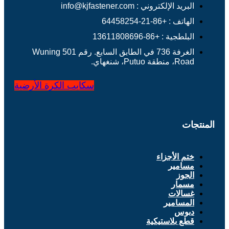
البريد الإلكتروني : info@kjfastener.com
الهاتف : +86-21-64458254
البلطجية : +86-13611808696
الغرفة 736 في الطابق السابع. رقم 501 Wuning
Road، منطقة Putuo، شنغهاي.
سكايب
الكرة الأرضية
المنتجات
ختم الأجزاء
مسامير
الجوز
مسمار
غسالات
المسامير
دبوس
قطع بلاستيكية