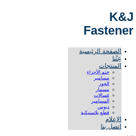
K&J
Fastener
الصفحة الرئيسية
عِنْنا
المنتجات
ختم الأجزاء
مسامير
الجوز
مسمار
غسالات
المسامير
دبوس
قطع بلاستيكية
الإعلام
اتصل بنا