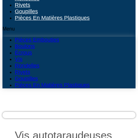
Rivets
Goupilles
Pièces En Matières Plastiques
Menu
Pièces Embouties
Boulons
Écrous
Vis
Rondelles
Rivets
Goupilles
Pièces En Matières Plastiques
Vis autotaraudeuses