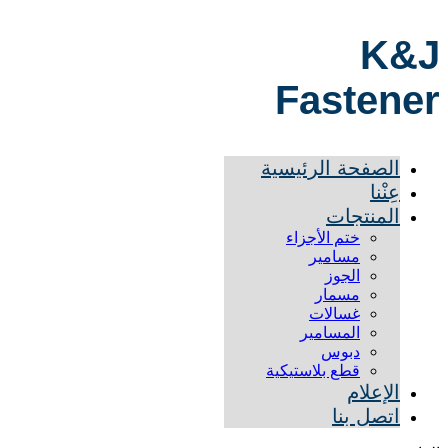
K&J
Fastener
الصفحة الرئيسية
عِنْنا
المنتجات
ختم الأجزاء
مسامير
الجوز
مسمار
غسالات
المسامير
دبوس
قطع بلاستيكية
الإعلام
اتصل بنا