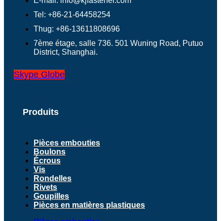
E-mail: info@kjfastener.com
Tel: +86-21-64458254
Thug: +86-13611808696
7ème étage, salle 736. 501 Wuning Road, Putuo
District, Shanghai.
Skype
Globe
Produits
Pièces embouties
Boulons
Écrous
Vis
Rondelles
Rivets
Goupilles
Pièces en matières plastiques