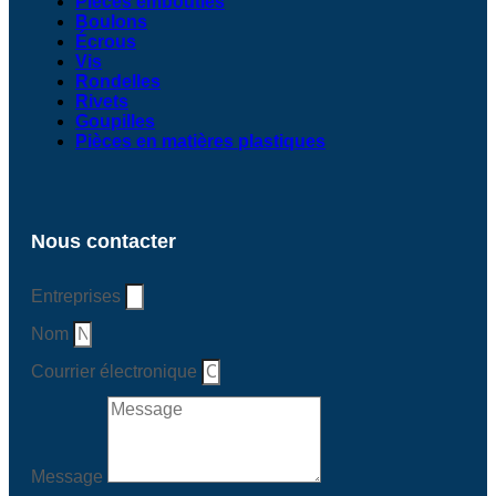
Pièces embouties
Boulons
Écrous
Vis
Rondelles
Rivets
Goupilles
Pièces en matières plastiques
Nous contacter
Entreprises
Nom
Courrier électronique
Message