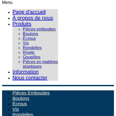
Menu
Page d'accueil
À propos de nous
Produits
Pièces embouties
Boulons
Écrous
Vis
Rondelles
Rivets
Goupilles
Pièces en matières
plastiques
Information
Nous contacter
Pièces Embouties
Boulons
Écrous
Vis
Rondelles