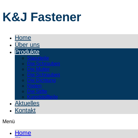
K&J Fastener
Home
Über uns
Produkte
Stanzteile
Die Schrauben
Die Mutter
Die Schrauben
Die Dichtung
Nieten
Die Stifte
Kunststoffteile
Aktuelles
Kontakt
Menü
Home