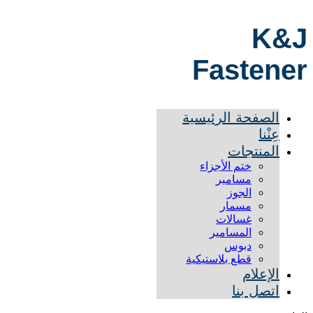
K&J
Fastener
الصفحة الرئيسية
عِنْنا
المنتجات
ختم الأجزاء
مسامير
الجوز
مسمار
غسالات
المسامير
دبوس
قطع بلاستيكية
الإعلام
اتصل بنا