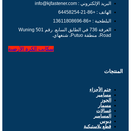
البريد الإلكتروني : info@kjfastener.com
الهاتف : +86-21-64458254
البلطجية : +86-13611808696
الغرفة 736 في الطابق السابع. رقم 501 Wuning
Road، منطقة Putuo، شنغهاي.
سكايب
الكرة الأرضية
المنتجات
ختم الأجزاء
مسامير
الجوز
مسمار
غسالات
المسامير
دبوس
قطع بلاستيكية