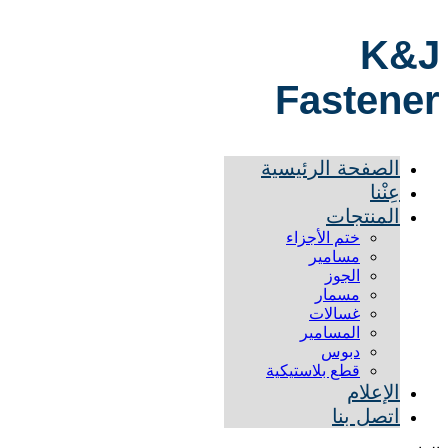
K&J
Fastener
الصفحة الرئيسية
عِنْنا
المنتجات
ختم الأجزاء
مسامير
الجوز
مسمار
غسالات
المسامير
دبوس
قطع بلاستيكية
الإعلام
اتصل بنا