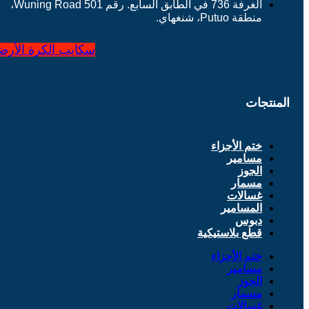
الغرفة 736 في الطابق السابع. رقم 501 Wuning Road،
منطقة Putuo، شنغهاي.
سكايب
الكرة الأرض
المنتجات
ختم الأجزاء
مسامير
الجوز
مسمار
غسالات
المسامير
دبوس
قطع بلاستيكية
ختم الأجزاء
مسامير
الجوز
مسمار
غسالات