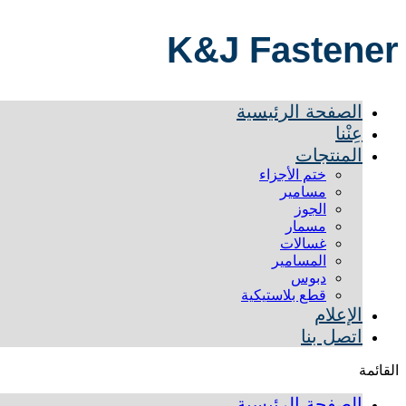
K&J Fastener
الصفحة الرئيسية
عِنْنا
المنتجات
ختم الأجزاء
مسامير
الجوز
مسمار
غسالات
المسامير
دبوس
قطع بلاستيكية
الإعلام
اتصل بنا
القائمة
الصفحة الرئيسية