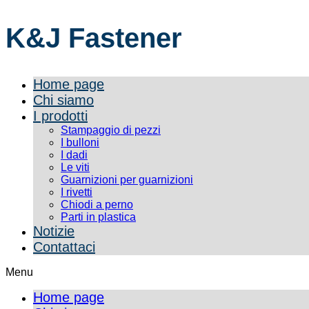
K&J Fastener
Home page
Chi siamo
I prodotti
Stampaggio di pezzi
I bulloni
I dadi
Le viti
Guarnizioni per guarnizioni
I rivetti
Chiodi a perno
Parti in plastica
Notizie
Contattaci
Menu
Home page