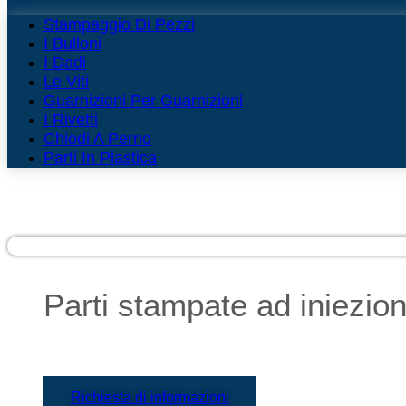
Stampaggio Di Pezzi
I Bulloni
I Dadi
Le Viti
Guarnizioni Per Guarnizioni
I Rivetti
Chiodi A Perno
Parti In Plastica
Parti stampate ad iniezio
Richiesta di informazioni