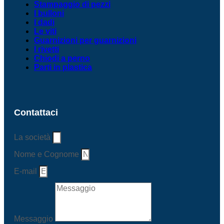
Stampaggio di pezzi
I bulloni
I dadi
Le viti
Guarnizioni per guarnizioni
I rivetti
Chiodi a perno
Parti in plastica
Contattaci
La società
Nome e Cognome
E-mail
Messaggio