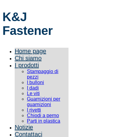
K&J
Fastener
Home page
Chi siamo
I prodotti
Stampaggio di
pezzi
I bulloni
I dadi
Le viti
Guarnizioni per
guarnizioni
I rivetti
Chiodi a perno
Parti in plastica
Notizie
Contattaci