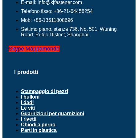
E-mail: info@kjfastener.com
Telefono fisso: +86-21-64458254
Mob: +86-13611808696
Settimo piano, stanza 736. No. 501, Wuning
Road, Putuo District, Shanghai.
Skype
Mappamondo
I prodotti
Stampaggio di pezzi
I bulloni
I dadi
Le viti
Guarnizioni per guarnizioni
I rivetti
Chiodi a perno
Parti in plastica