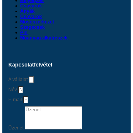
Bélyegzés
Csavarok
Anyák
Csavarok
Mosószerkezet
Szegecsek
Pin
Műanyag alkatrészek
Kapcsolatfelvétel
A vállalat
Név
E-mail
Üzenet