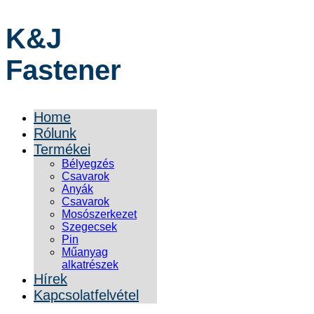
K&J
Fastener
Home
Rólunk
Termékei
Bélyegzés
Csavarok
Anyák
Csavarok
Mosószerkezet
Szegecsek
Pin
Műanyag
alkatrészek
Hírek
Kapcsolatfelvétel