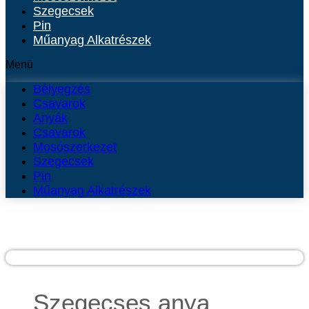
Szegecsek
Pin
Műanyag Alkatrészek
Menü
Bélyegzés
Csavarok
Anyák
Csavarok
Mosószerkezet
Szegecsek
Pin
Műanyag Alkatrészek
Szegecses anya