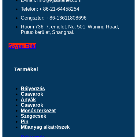
E-mail: info@kjfastener.com
Telefon: + 86-21-64458254
Gengszter: + 86-13611808696
Room 736, 7. emelet. No. 501, Wuning Road,
Putuo kerület, Shanghai.
Skype
Föld
Termékei
Bélyegzés
Csavarok
Anyák
Csavarok
Mosószerkezet
Szegecsek
Pin
Műanyag alkatrészek