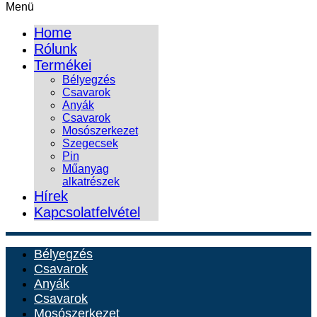
Menü
Home
Rólunk
Termékei
Bélyegzés
Csavarok
Anyák
Csavarok
Mosószerkezet
Szegecsek
Pin
Műanyag
alkatrészek
Hírek
Kapcsolatfelvétel
Bélyegzés
Csavarok
Anyák
Csavarok
Mosószerkezet