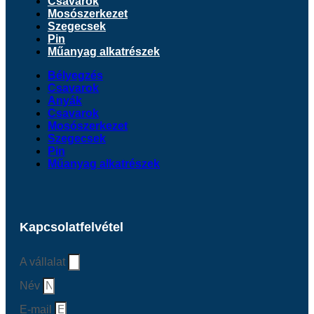
Csavarok
Mosószerkezet
Szegecsek
Pin
Műanyag alkatrészek
Bélyegzés
Csavarok
Anyák
Csavarok
Mosószerkezet
Szegecsek
Pin
Műanyag alkatrészek
Kapcsolatfelvétel
A vállalat
Név
E-mail