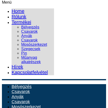
Menü
Home
Rólunk
Termékei
Bélyegzés
Csavarok
Anyák
Csavarok
Mosószerkezet
Szegecsek
Pin
Műanyag
alkatrészek
Hírek
Kapcsolatfelvétel
Bélyegzés
Csavarok
Anyák
Csavarok
Mosószerkezet