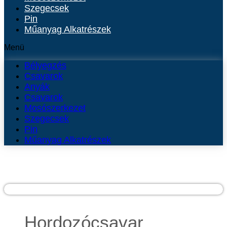
Szegecsek
Pin
Műanyag Alkatrészek
Menü
Bélyegzés
Csavarok
Anyák
Csavarok
Mosószerkezet
Szegecsek
Pin
Műanyag Alkatrészek
Hordozócsavar