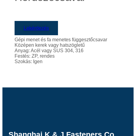
Lekérdezés
Gépi menet és fa menetes függesztőcsavar
Középen kerek vagy hatszögletű
Anyag: Acél vagy SUS 304, 316
Festés: ZP, rendes
Szokás: Igen
Shanghai K & J Fasteners Co.,