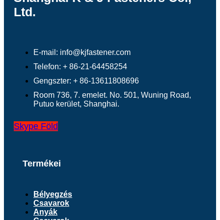
Ltd.
E-mail: info@kjfastener.com
Telefon: + 86-21-64458254
Gengszter: + 86-13611808696
Room 736, 7. emelet. No. 501, Wuning Road,
Putuo kerület, Shanghai.
Skype
Föld
Termékei
Bélyegzés
Csavarok
Anyák