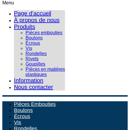
Menu
Page d'accueil
À propos de nous
Produits
Pièces embouties
Boulons
Écrous
Vis
Rondelles
Rivets
Goupilles
Pièces en matières
plastiques
Information
Nous contacter
Pièces Embouties
Boulons
Écrous
Vis
Rondelles