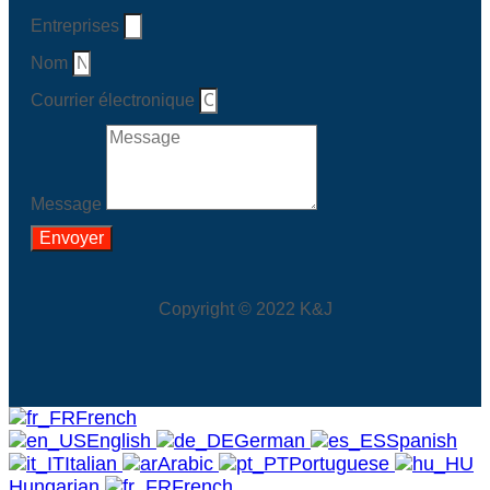
Entreprises
Nom
Courrier électronique
Message
Envoyer
Copyright © 2022 K&J
French
English
German
Spanish
Italian
Arabic
Portuguese
Hungarian
French