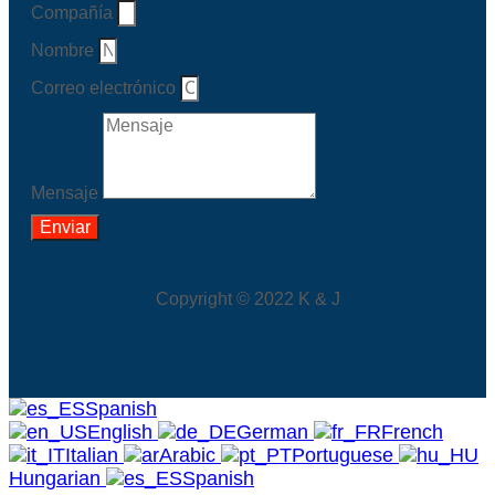
Compañía
Nombre
Correo electrónico
Mensaje
Enviar
Copyright © 2022 K & J
Spanish
English
German
French
Italian
Arabic
Portuguese
Hungarian
Spanish