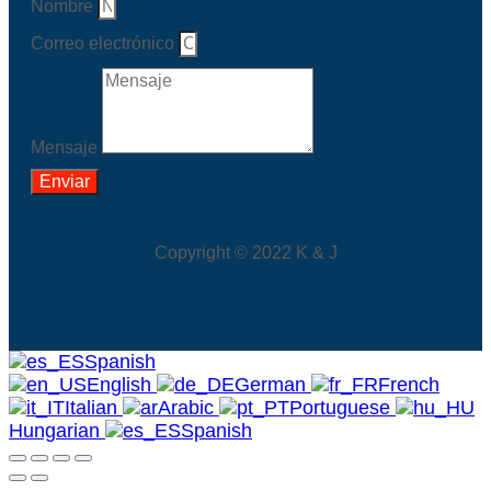
Nombre
Correo electrónico
Mensaje
Enviar
Copyright © 2022 K & J
Spanish
English
German
French
Italian
Arabic
Portuguese
Hungarian
Spanish